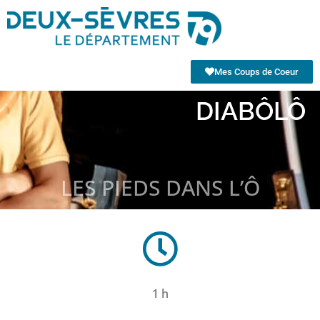
Mes Coups de Coeur
DIABÔLÔ
LES PIEDS DANS L’Ô
1 h