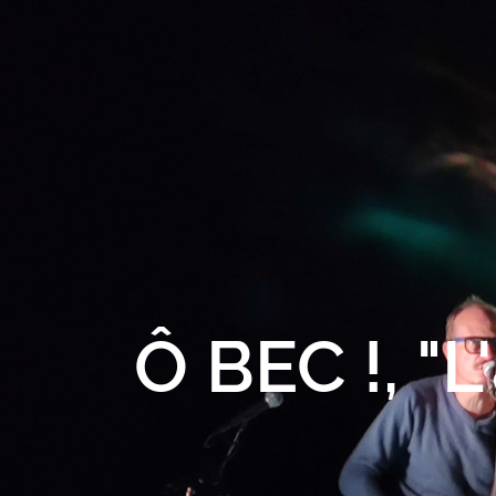
Ô BEC !, "L