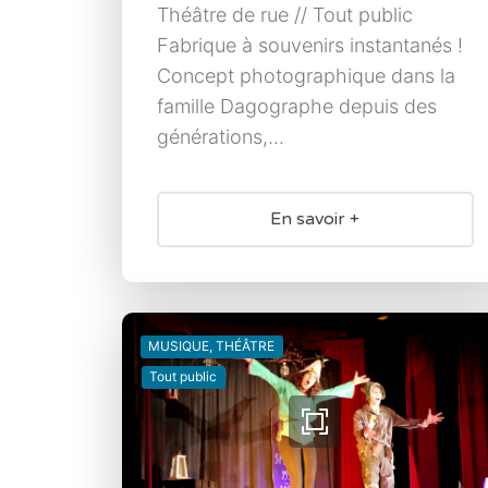
Théâtre de rue // Tout public
Fabrique à souvenirs instantanés !
Concept photographique dans la
famille Dagographe depuis des
générations,...
En savoir +
MUSIQUE, THÉÂTRE
Tout public