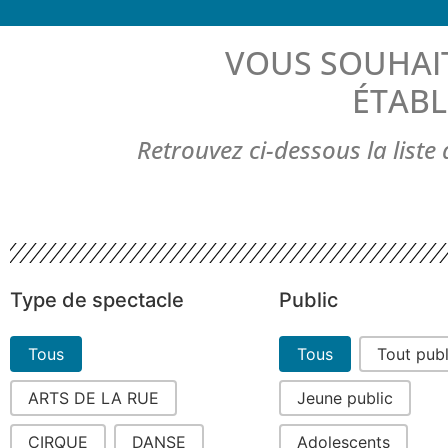
VOUS SOUHAI
ÉTABL
Retrouvez ci-dessous la list
Type de spectacle
Public
Type de spectacle
Public
Tous
Tous
Tout publ
ARTS DE LA RUE
Jeune public
CIRQUE
DANSE
Adolescents