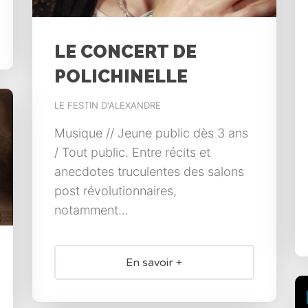
LE CONCERT DE
POLICHINELLE
LE FESTIN D'ALEXANDRE
Musique // Jeune public dès 3 ans
/ Tout public. Entre récits et
anecdotes truculentes des salons
post révolutionnaires,
notamment...
En savoir +