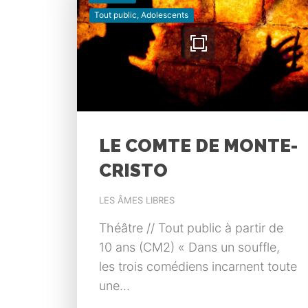
Tout public, Adolescents
LE COMTE DE MONTE-
CRISTO
LES ÂMES LIBRES
Théâtre // Tout public à partir de
10 ans (CM2) « Dans un souffle,
les trois comédiens incarnent toute
une...