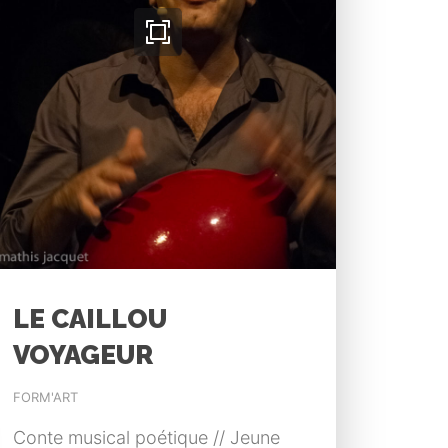
LE CAILLOU
VOYAGEUR
FORM'ART
Conte musical poétique // Jeune