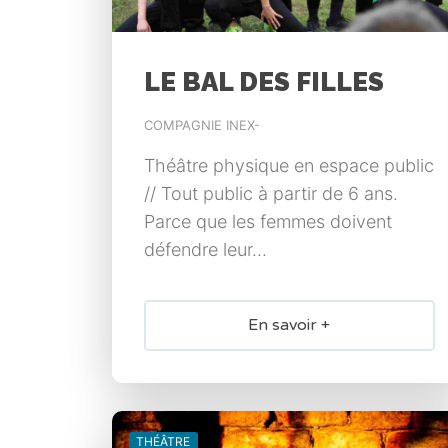
LE BAL DES FILLES
COMPAGNIE INEX-
Théâtre physique en espace public
// Tout public à partir de 6 ans.
Parce que les femmes doivent
défendre leur...
En savoir +
THÉÂTRE