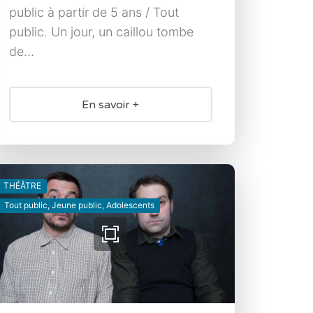
public à partir de 5 ans / Tout
public. Un jour, un caillou tombe
de...
En savoir +
THÉÂTRE
Tout public, Jeune public, Adolescents