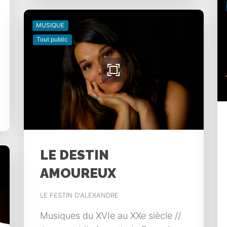
MUSIQUE
Tout public
LE DESTIN
AMOUREUX
LE FESTIN D'ALEXANDRE
Musiques du XVIe au XXe siècle //