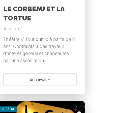
LE CORBEAU ET LA
TORTUE
JUSTE TITRE
Théâtre // Tout public à partir de 8
ans. Contraints à des travaux
d‟intérêt général et chapeautés
par une association...
En savoir +
THÉÂTRE