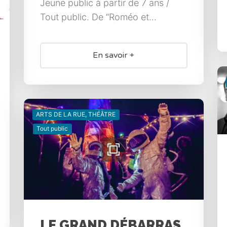
Jeune public à partir de 7 ans /
Tout public. De “Roméo et...
En savoir +
ARTS DE LA RUE, THÉÂTRE
Tout public
LE GRAND DÉBARRAS