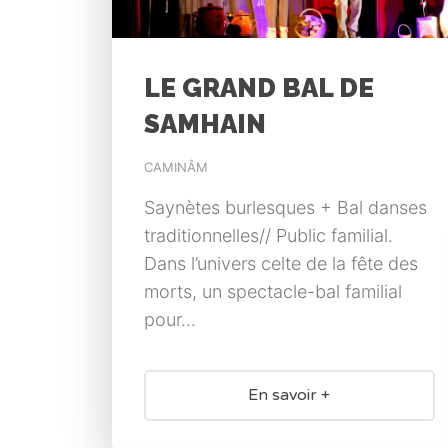
LE GRAND BAL DE
SAMHAIN
CAMINÂM
Saynètes burlesques + Bal danses
traditionnelles// Public familial.
Dans l’univers celte de la fête des
morts, un spectacle-bal familial
pour...
En savoir +