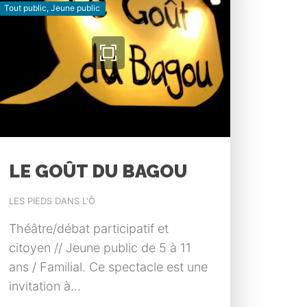
Tout public, Jeune public
LE GOÛT DU BAGOU
LES PIEDS DANS L'Ô
Théâtre/débat participatif et
citoyen // Jeune public de 5 à 11
ans / Familial. Ce spectacle est une
invitation à...