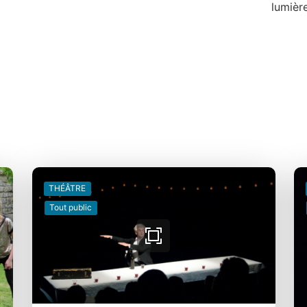
lumièr
THÉÂTRE
Tout public