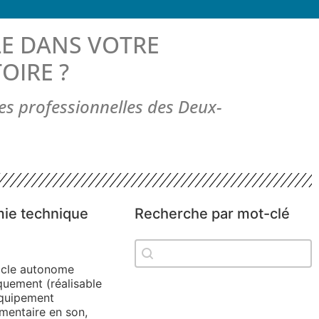
E DANS VOTRE
OIRE ?
es professionnelles des Deux-
ie technique
Recherche par mot-clé
Recherche par mot-clé
ie technique
Recherche par mot-clé
acle autonome
quement (réalisable
quipement
mentaire en son,