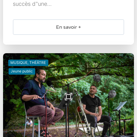
succès d‟une...
En savoir +
MUSIQUE, THÉÂTRE
Jeune public