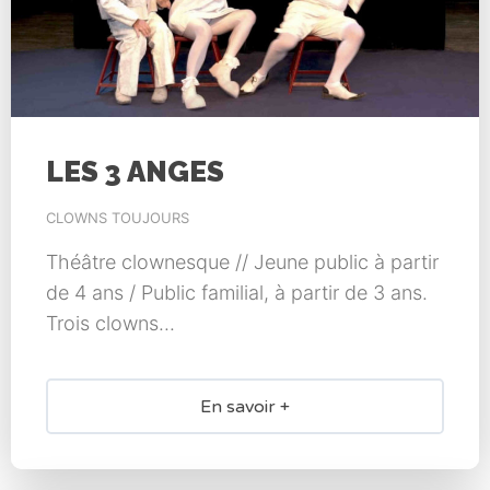
LES 3 ANGES
CLOWNS TOUJOURS
Théâtre clownesque // Jeune public à partir
de 4 ans / Public familial, à partir de 3 ans.
Trois clowns...
En savoir +