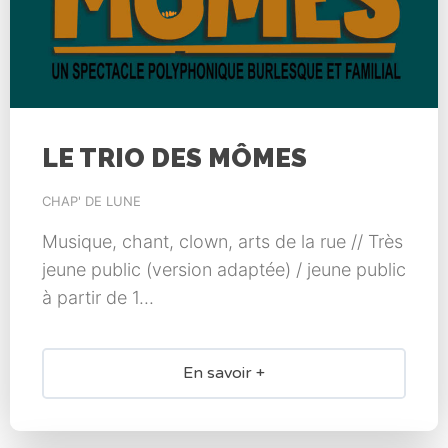
LE TRIO DES MÔMES
CHAP' DE LUNE
Musique, chant, clown, arts de la rue // Très
jeune public (version adaptée) / jeune public
à partir de 1...
En savoir +