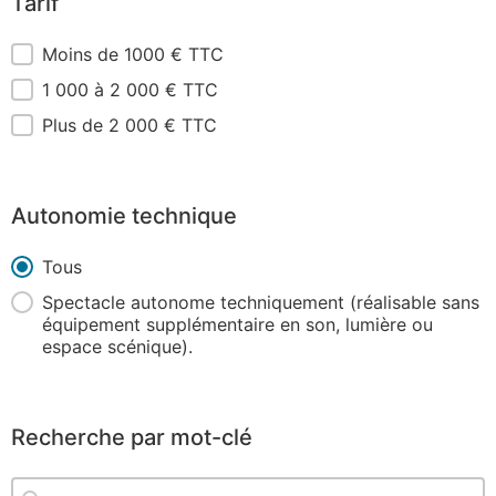
Tarif
Tarif
Moins de 1000 € TTC
1 000 à 2 000 € TTC
Plus de 2 000 € TTC
Autonomie technique
Autonomie technique
Tous
Spectacle autonome techniquement (réalisable sans
équipement supplémentaire en son, lumière ou
espace scénique).
Recherche par mot-clé
Recherche par mot-clé
Recherche par mot-clé