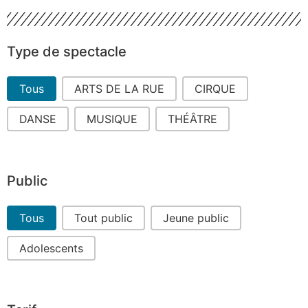
Type de spectacle
Type de spectacle
Tous
ARTS DE LA RUE
CIRQUE
DANSE
MUSIQUE
THÉÂTRE
Public
Public
Tous
Tout public
Jeune public
Adolescents