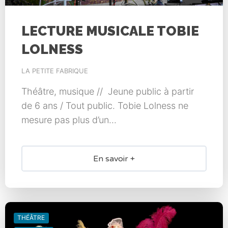
LECTURE MUSICALE TOBIE
LOLNESS
LA PETITE FABRIQUE
Théâtre, musique // Jeune public à partir
de 6 ans / Tout public. Tobie Lolness ne
mesure pas plus d’un...
En savoir +
THÉÂTRE