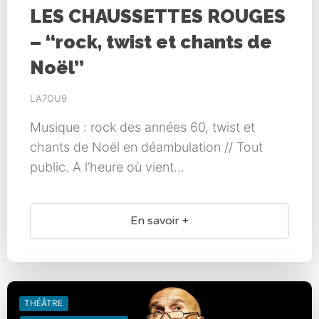
LES CHAUSSETTES ROUGES
– “rock, twist et chants de
Noël”
LA7OU9
Musique : rock des années 60, twist et
chants de Noël en déambulation // Tout
public. A l’heure où vient...
En savoir +
THÉÂTRE